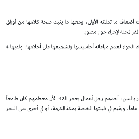
ها 55 عاماً تقول إنها تملك أضعاف ما تملكه الأولى، ومعها ما يثبت صحة كلامها من أوراق
ر المجلة لإجراء حوار مصور.
السيدة روت أنها خلعت زوجها قبل 6 أشهر من إجراء الحوار لعدم مراعاته أحاسيسها وتشجيعها على أحلامها، ولديها 4
وقد رفضت كثيراً من عروض الزواج من شباب صغار بالسن، أحدهم رجل أعمال بعمر الـ42، لأن معظمهم كان طامعاً
بأملاكها، لذا اشترطت أن يكون الزوج في حدود الـ50 عاماً، ويقيم في فيلتها الخاصة بمكة المكرمة، أو في أخرى على البحر