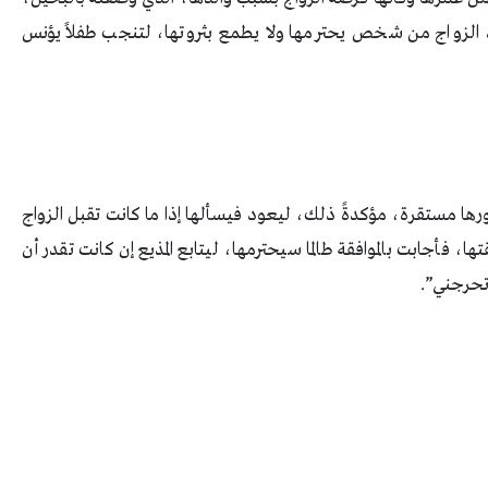
ريد الزواج من شخص يحترمها ولا يطمع بثروتها، لتنجب طفلاً يؤنس
مورها مستقرة، مؤكدةً ذلك، ليعود فيسألها إذا ما كانت تقبل الزواج
، فأجابت بالموافقة طالما سيحترمها، ليتابع المذيع إن كانت تقدر أن
تحرجني”.