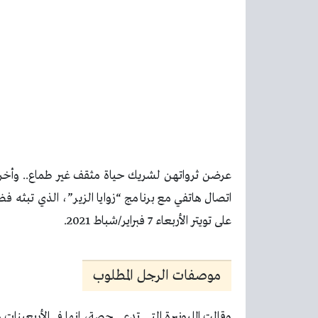
عرضن ثرواتهن لشريك حياة مثقف غير طماع.. وأخري
اتصال هاتفي مع برنامج “زوايا الزير”، الذي تبثه 
على تويتر الأربعاء 7 فبراير/شباط 2021.
موصفات الرجل المطلوب
وقالت المليونيرة التي تدعى حصة، إنها في الأربعين