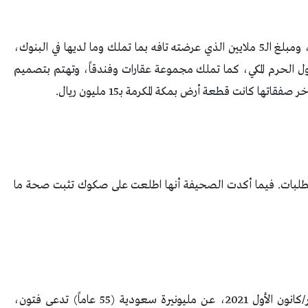
كما أكدت أنها تملك أكثر مما طرحته السيدة الأولى، ومبلغ الـ5 ملايين الذي عرضته تافه بما تملك وما لديها في البنوك،
ل الحرم المكي، كما تملك مجموعة عقارات وفندقاً، وتهتم بتصميم
اتها كانت قطعة أرض بمكة المكرمة بـ15 مليون ريال.
ي BMW، وMitsubishi، وثالثة للطلبات. فيما أكدت الصحيفة أنها اطلعت على صكوك تثبت صحة ما
صحيفة “القدس العربي” نشرت خبراً في 5 ديسمبر/كانون الأول 2021، عن مليونيرة سعودية (55 عاماً) تدعى فتون،